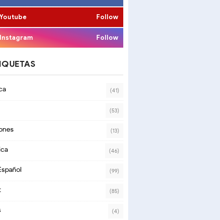
Youtube
Follow
Instagram
Follow
IQUETAS
ca
(41)
(53)
ones
(13)
ica
(46)
Español
(99)
t
(85)
s
(4)