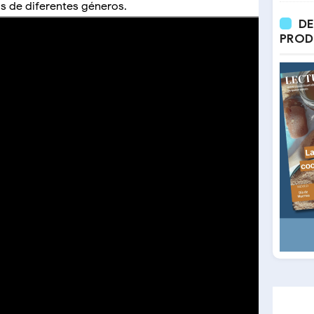
s de diferentes géneros.
DE
PROD