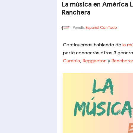
La música en América L
Ranchera
Penulis
Español Con Todo
Continuemos hablando de
la m
parte conocerás otros 3 género
Cumbia
,
Reggaeton
y
Ranchera