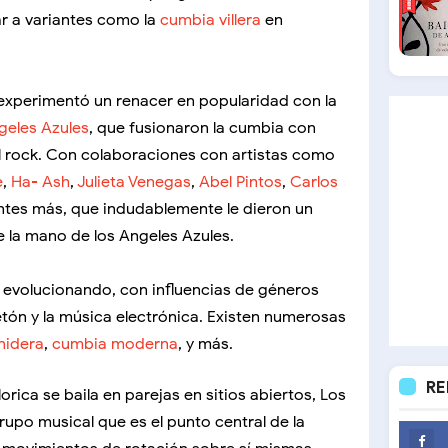
ar a variantes como la
cumbia villera
en
experimentó un renacer en popularidad con la
geles Azules
, que fusionaron la cumbia con
l rock. Con colaboraciones con artistas como
e
,
Ha- Ash
,
Julieta Venegas
,
Abel Pintos
,
Carlos
es más, que indudablemente le dieron un
e la mano de los Angeles Azules.
e evolucionando, con influencias de géneros
n y la música electrónica. Existen numerosas
nidera
,
cumbia moderna
, y más.
RE
orica se baila en parejas en sitios abiertos, Los
rupo musical que es el punto central de la