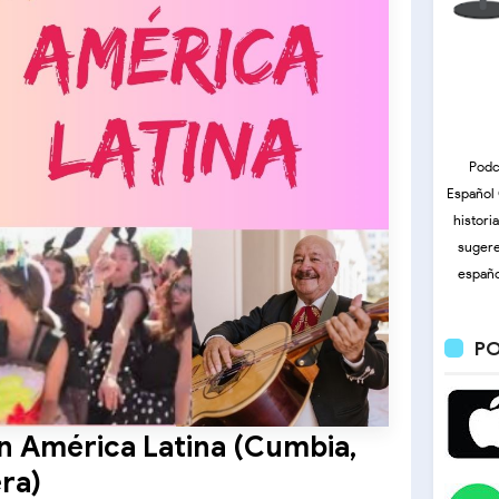
Podc
Español 
histori
sugere
españo
PO
n América Latina (Cumbia,
ra)