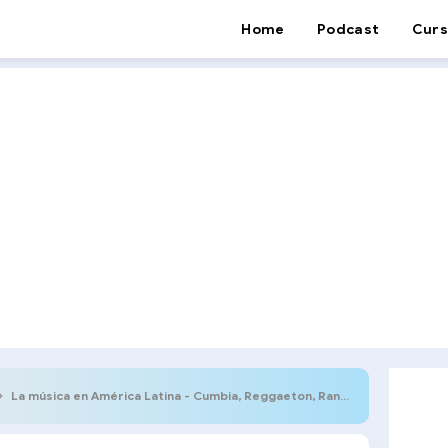
Home
Podcast
Curs
La música en América Latina - Cumbia, Reggaeton, Ranchera