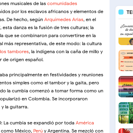
ciones musicales de las
comunidades
raídos por los esclavos africanos y elementos de
TE
las. De hecho, según
Arquímedes Arias
, en el
 esta danza es la fusión de tres culturas; la
ola que se combinaron para convertirse en la
l más representativa, de este modo: la cultura
los tambores
, la indígena con la caña de millo y
er de origen español.
ocaba principalmente en festividades y reuniones
mentos simples como el tambor y la gaita, pero
uando la cumbia comenzó a tomar forma como un
opularizó en Colombia. Se incorporaron
 la guitarra.
0: La cumbia se expandió por toda
América
es como México,
Perú
y Argentina. Se mezcló con