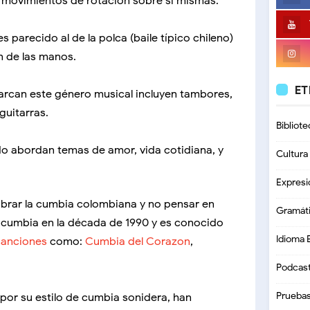
n movimientos de rotación sobre sí mismas.
es parecido al de la polca (baile típico chileno)
an de las manos.
ET
arcan este género musical incluyen tambores,
guitarras.
Bibliote
do abordan temas de amor, vida cotidiana, y
Cultura
Expresi
mbrar la cumbia colombiana y no pensar en
Gramát
la cumbia en la década de 1990 y es conocido
Idioma 
canciones
como:
Cumbia del Corazon
,
Podcas
Prueba
por su estilo de cumbia sonidera, han