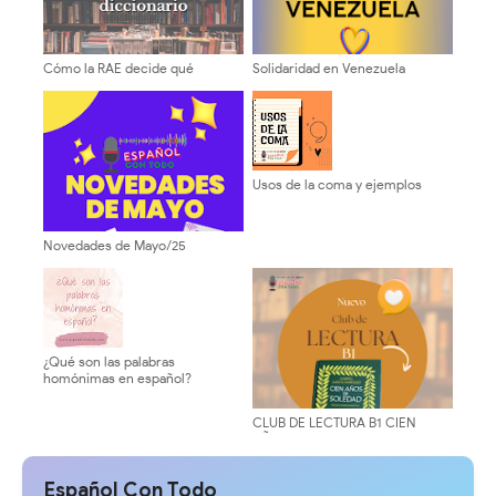
Cómo la RAE decide qué
Solidaridad en Venezuela
palabras se incorporan al
diccionario
Usos de la coma y ejemplos
Novedades de Mayo/25
¿Qué son las palabras
homónimas en español?
CLUB DE LECTURA B1 CIEN
AÑOS DE SOLEDAD
Español Con Todo