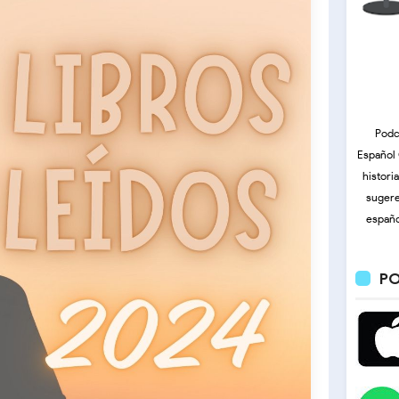
Podc
Español 
histori
sugere
españo
PO