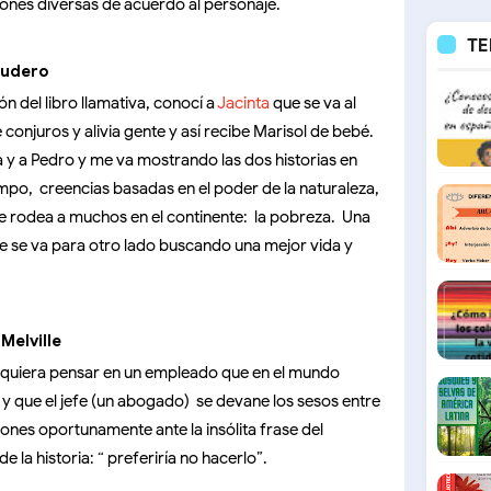
iones diversas de acuerdo al personaje.
TE
cudero
 del libro llamativa, conocí a
Jacinta
que se va al
njuros y alivia gente y así recibe Marisol de bebé.
 y a Pedro y me va mostrando las dos historias en
mpo, creencias basadas en el poder de la naturaleza,
ue rodea a muchos en el continente: la pobreza. Una
e se va para otro lado buscando una mejor vida y
Melville
 siquiera pensar en un empleado que en el mundo
o y que el jefe (un abogado) se devane los sesos entre
ones oportunamente ante la insólita frase del
 la historia: “ preferiría no hacerlo”.