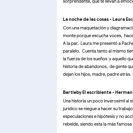
sorprendente, que te llevan a emoc
La noche de las cosas - Laura Es
Con una maquetación y diagramación
monte porque escucha voces, hace co
A la par, Laura me presentó a Pacha
paralelo. Cuenta tanto al mismo tie
la fuerza de los sueños y aquello q
historia de abandonos, de gente qu
dejan los hijos, madre, padre atrás.
Bartleby El escribiente - Herman 
Una historia un poco inverosímil al
jurídico se niegue a hacer su trabaj
especulaciones e hipótesis y no acci
rebelde, siendo esta la más famosa de