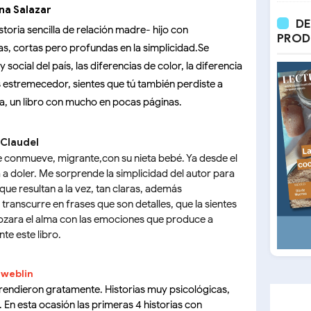
ena Salazar
DE
storia sencilla de relación madre- hijo con
PROD
as, cortas pero profundas en la simplicidad.Se
 social del país, las diferencias de color, la diferencia
 es estremecedor, sientes que tú también perdiste a
iva, un libro con mucho en pocas páginas.
 Claudel
 te conmueve, migrante,con su nieta bebé. Ya desde el
 a doler. Me sorprende la simplicidad del autor para
que resultan a la vez, tan claras, además
 transcurre en frases que son detalles, que la sientes
rozara el alma con las emociones que produce a
te este libro.
weblin
rendieron gratamente. Historias muy psicológicas,
. En esta ocasión las primeras 4 historias con