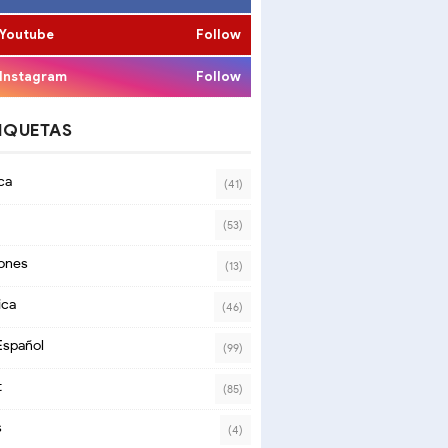
Youtube
Follow
Instagram
Follow
IQUETAS
ca
(41)
(53)
ones
(13)
ica
(46)
Español
(99)
t
(85)
s
(4)