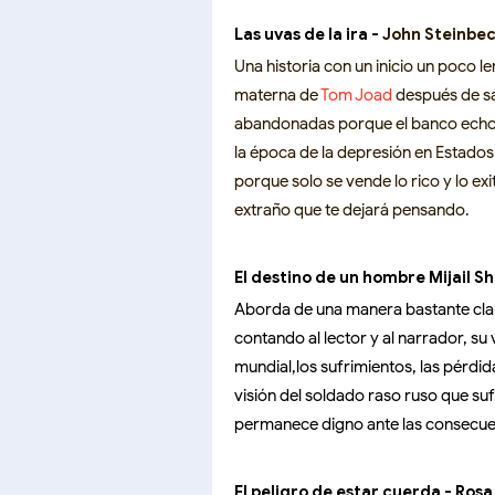
Las uvas de la ira -
John Steinbe
Una historia con un inicio un poco l
materna de
Tom Joad
después de sal
abandonadas porque el banco echo 
la época de la depresión en Estado
porque solo se vende lo rico y lo ex
extraño que te dejará pensando.
El destino de un hombre Mijail Sh
Aborda de una manera bastante clar
contando al lector y al narrador, s
mundial,los sufrimientos, las pérdida
visión del soldado raso ruso que suf
permanece digno ante las consecue
El peligro de estar cuerda - Ro