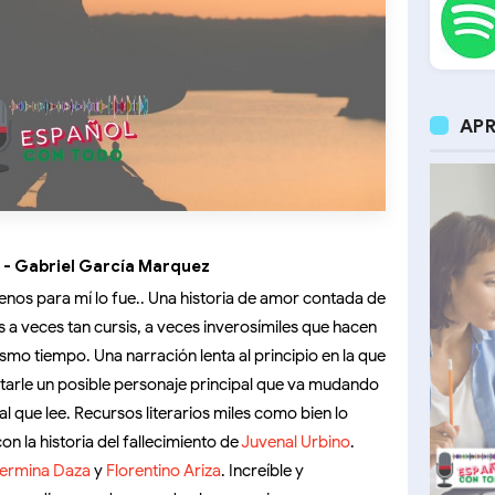
APR
a - Gabriel García Marquez
 menos para mí lo fue.. Una historia de amor contada de
s a veces tan cursis, a veces inverosímiles que hacen
ismo tiempo. Una narración lenta al principio en la que
entarle un posible personaje principal que va mudando
al que lee. Recursos literarios miles como bien lo
on la historia del fallecimiento de
Juvenal Urbino
.
ermina Daza
y
Florentino Ariza
. Increíble y