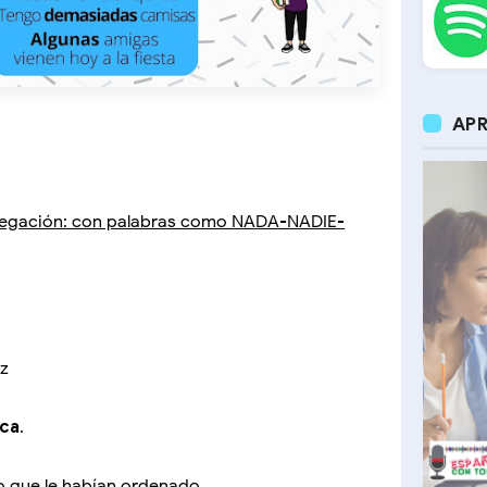
APR
e negación: con palabras como NADA-NADIE-
az
ca
.
o que le habían ordenado