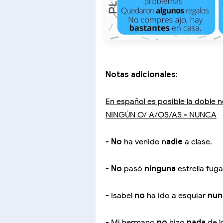
Notas adicionales
:
En español es posible la dobl
NINGÚN O/ A/OS/AS - NUNCA
-
No
ha venido n
adie
a clase.
-
No
pasó
ninguna
estrella fug
- Isabel
no
ha ido a esquiar
nun
- Mi hermano
no
hizo
nada
de l