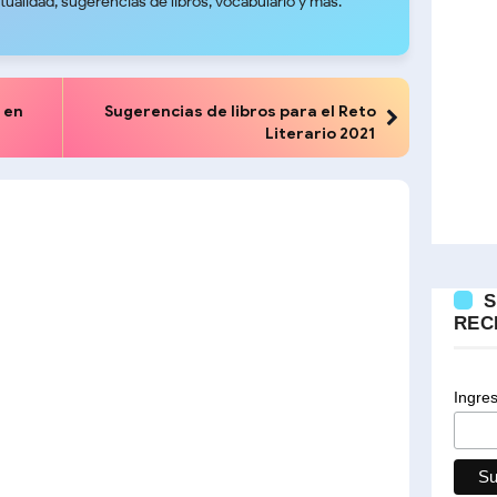
tualidad, sugerencias de libros, vocabulario y más.
 en
Sugerencias de libros para el Reto
Literario 2021
S
REC
Ingres