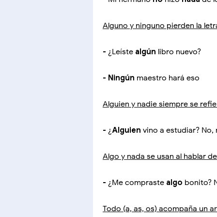
Alguno y ninguno pierden la let
- ¿Leíste
algún
libro nuevo?
-
Ningún
maestro hará eso
Alguien y nadie siempre se refi
- ¿
Alguien
vino a estudiar? No,
Algo y nada se usan al hablar d
- ¿Me compraste
algo
bonito? 
Todo (a, as, os) acompaña un artíc