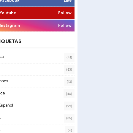
Facebook
Like
Youtube
Follow
Instagram
Follow
IQUETAS
ca
(41)
(53)
ones
(13)
ica
(46)
Español
(99)
t
(85)
s
(4)