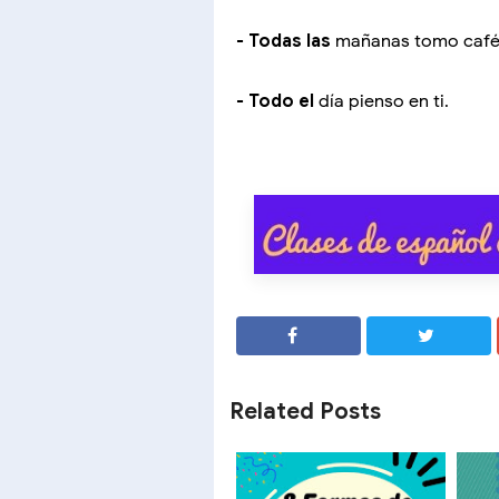
-
Todas las
mañanas tomo caf
-
Todo el
día pienso en ti.
SHARE
SHARE
Related Posts