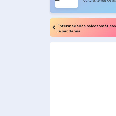
cultura, temas de ac
Enfermedades psicosomáticas
la pandemia