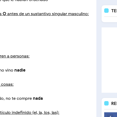
TE
ra
O
antes de un sustantivo singular masculino:
eren a personas:
 no vino
nadie
e cosas:
No, no te compre
nada
RE
ulo indefinido (el, la, los, las):