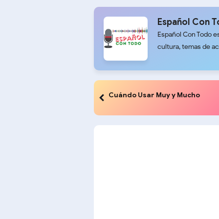
Español Con 
Español Con Todo es
cultura, temas de ac
Cuándo Usar Muy y Mucho