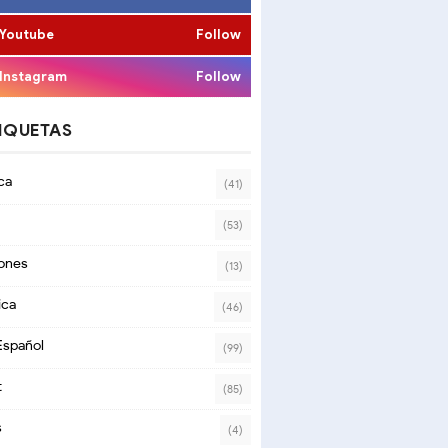
Youtube
Follow
Instagram
Follow
IQUETAS
ca
(41)
(53)
ones
(13)
ica
(46)
Español
(99)
t
(85)
s
(4)