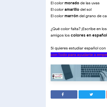
El color
morado
de las uvas
El color
amarillo
del sol
El color
marrón
del grano de ca
¿Qué color falta? ¡Escribe en l
amigos los
colores en español
Si quieres estudiar español con
con Todo para ayudarte a empe
SHARE
SHARE