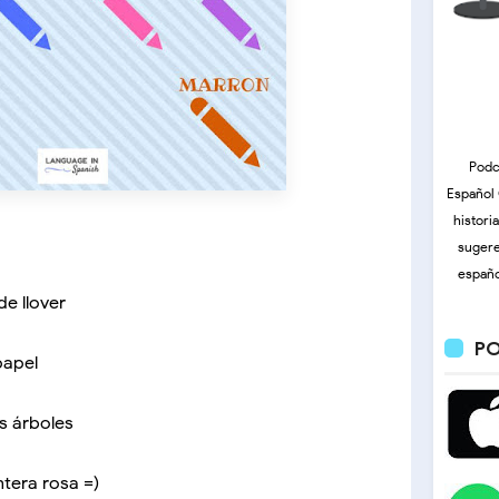
Podc
Español 
histori
sugere
l
españo
de llover
PO
papel
os árboles
ntera rosa =)