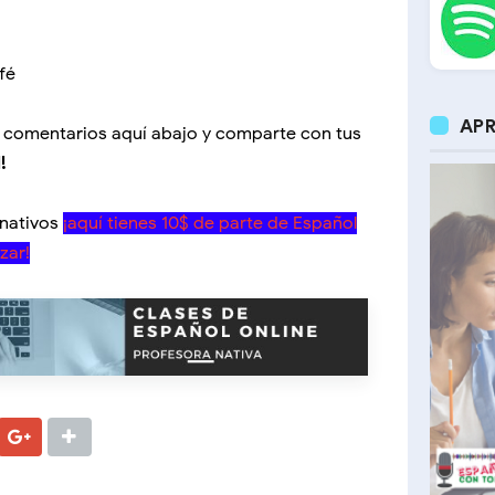
fé
APR
os comentarios aquí abajo y comparte con tus
!
 nativos
¡aquí tienes 10$ de parte de Español
zar!