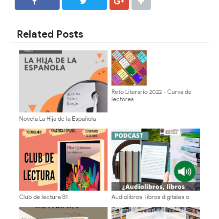
SHARE
SHARE
Related Posts
Reto Literario 2022 - Curva de
lectores
Novela La Hija de la Española -
Parte 1
Club de lectura B1
Audiolibros, libros digitales o
libros de papel ¿Cuál es mejor
para aprender español?